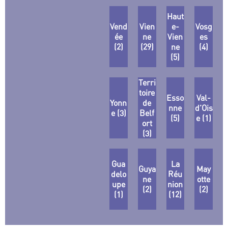
Haut
Vend
Vien
e-
Vosg
ée
ne
Vien
es
(2)
(29)
ne
(4)
(5)
Terri
toire
Esso
Val-
Yonn
de
nne
d’Ois
e (3)
Belf
(5)
e (1)
ort
(3)
Gua
La
Guya
May
delo
Réu
ne
otte
upe
nion
(2)
(2)
(1)
(12)