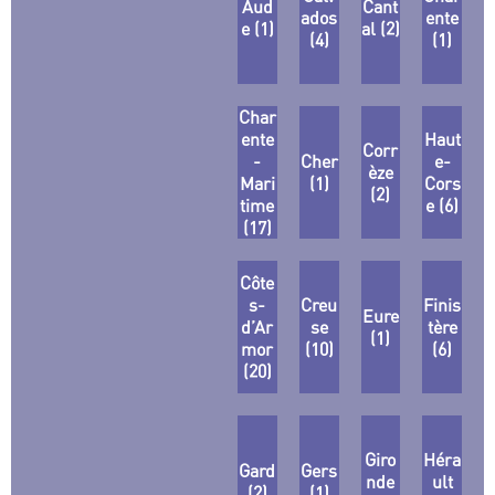
Aud
Cant
ados
ente
e (1)
al (2)
(4)
(1)
Char
ente
Haut
Corr
-
Cher
e-
èze
Mari
(1)
Cors
(2)
time
e (6)
(17)
Côte
s-
Creu
Finis
Eure
d’Ar
se
tère
(1)
mor
(10)
(6)
(20)
Giro
Héra
Gard
Gers
nde
ult
(2)
(1)