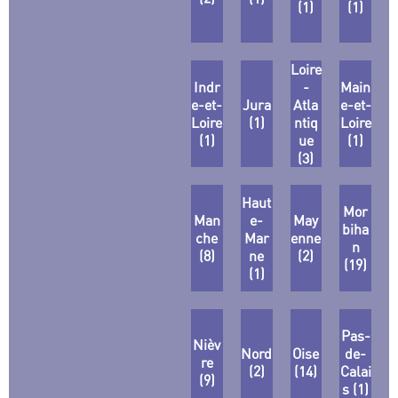
(1)
(1)
Loire
Indr
-
Main
e-et-
Jura
Atla
e-et-
Loire
(1)
ntiq
Loire
(1)
ue
(1)
(3)
Haut
Mor
Man
e-
May
biha
che
Mar
enne
n
(8)
ne
(2)
(19)
(1)
Pas-
Nièv
Nord
Oise
de-
re
(2)
(14)
Calai
(9)
s (1)