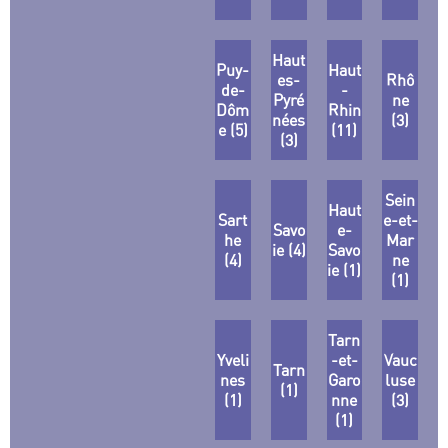
Haut
Puy-
Haut
es-
Rhô
de-
-
Pyré
ne
Dôm
Rhin
nées
(3)
e (5)
(11)
(3)
Sein
Haut
Sart
e-et-
Savo
e-
he
Mar
ie (4)
Savo
(4)
ne
ie (1)
(1)
Tarn
Yveli
-et-
Vauc
Tarn
nes
Garo
luse
(1)
(1)
nne
(3)
(1)