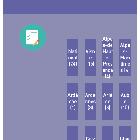
Alpe
s-de
Alpe
Nati
Aisn
Haut
s-
onal
e
e-
Mari
(24)
(15)
Prov
time
ence
s (4)
(4)
Ardè
Arde
Ariè
Aub
che
nnes
ge
e
(1)
(3)
(3)
(15)
Calv
Char