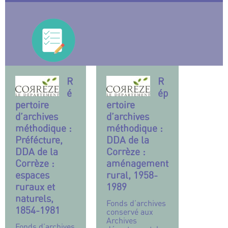
R
R
é
ép
pertoire
ertoire
d’archives
d’archives
méthodique :
méthodique :
Préfécture,
DDA de la
DDA de la
Corrèze :
Corrèze :
aménagement
espaces
rural, 1958-
ruraux et
1989
naturels,
Fonds d’archives
1854-1981
conservé aux
Archives
Fonds d’archives