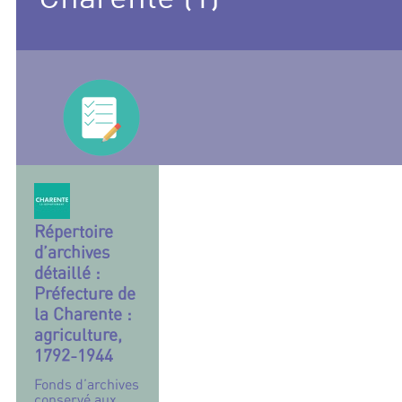
Répertoire
d’archives
détaillé :
Préfecture de
la Charente :
agriculture,
1792-1944
Fonds d’archives
conservé aux