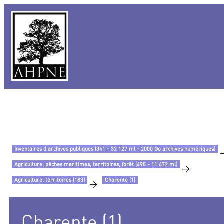
Histoire de la protection de la
nature
et de l’environnement
Inventaires d’archives publiques (341 - 32 127 ml - 2000 Go archives numériques)
Agriculture, pêches maritimes, territoires, forêt (495 - 11 672 ml)
>
Agriculture, territoires (183)
Charente (1)
>
Charente (1)