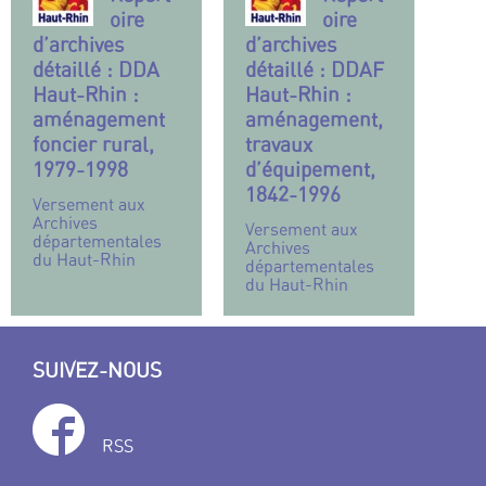
oire
oire
d’archives
d’archives
détaillé : DDA
détaillé : DDAF
Haut-Rhin :
Haut-Rhin :
aménagement
aménagement,
foncier rural,
travaux
1979-1998
d’équipement,
1842-1996
Versement aux
Archives
Versement aux
départementales
Archives
du Haut-Rhin
départementales
du Haut-Rhin
SUIVEZ-NOUS
RSS