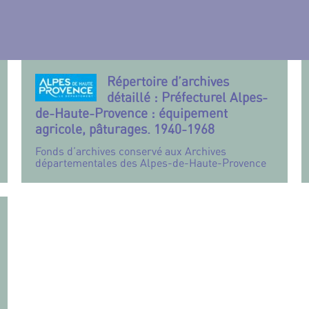
Répertoire d’archives
détaillé : Préfecturel Alpes-
de-Haute-Provence : équipement
agricole, pâturages. 1940-1968
Fonds d’archives conservé aux Archives
départementales des Alpes-de-Haute-Provence