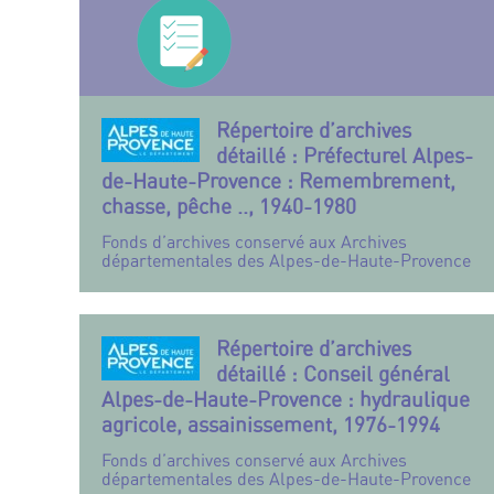
Répertoire d’archives
détaillé : Préfecturel Alpes-
de-Haute-Provence : Remembrement,
chasse, pêche .., 1940-1980
Fonds d’archives conservé aux Archives
départementales des Alpes-de-Haute-Provence
Répertoire d’archives
détaillé : Conseil général
Alpes-de-Haute-Provence : hydraulique
agricole, assainissement, 1976-1994
Fonds d’archives conservé aux Archives
départementales des Alpes-de-Haute-Provence