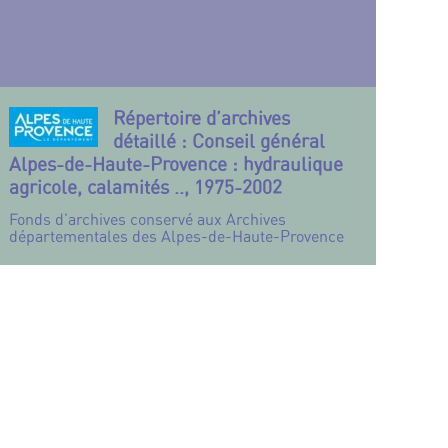
Répertoire d’archives
détaillé : Conseil général
Alpes-de-Haute-Provence : hydraulique
agricole, calamités .., 1975-2002
Fonds d’archives conservé aux Archives
départementales des Alpes-de-Haute-Provence