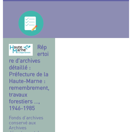
Rép
ertoi
re d’archives
détaillé :
Préfecture de la
Haute-Marne :
remembrement,
travaux
forestiers ...,
1946-1985
Fonds d’archives
conservé aux
Archives