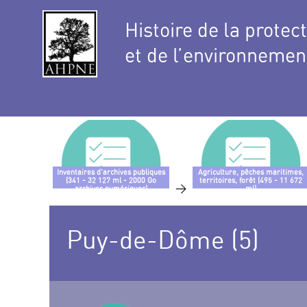
Histoire de la protec
et de l’environnemen
Inventaires d’archives publiques
Agriculture, pêches maritimes,
(341 - 32 127 ml - 2000 Go
territoires, forêt (495 - 11 672
>
archives numériques)
ml)
Puy-de-Dôme (5)