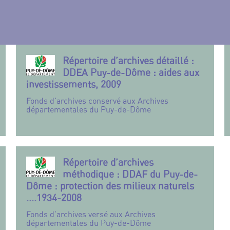
Répertoire d’archives détaillé :
DDEA Puy-de-Dôme : aides aux
investissements, 2009
Fonds d’archives conservé aux Archives
départementales du Puy-de-Dôme
Répertoire d’archives
méthodique : DDAF du Puy-de-
Dôme : protection des milieux naturels
....1934-2008
Fonds d’archives versé aux Archives
départementales du Puy-de-Dôme