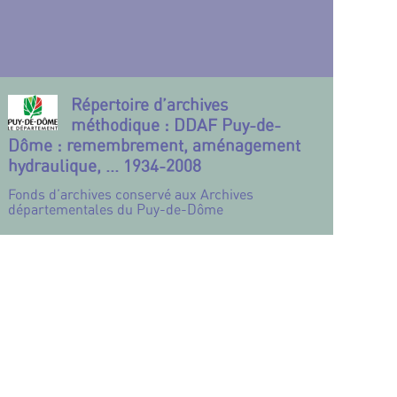
Répertoire d’archives
méthodique : DDAF Puy-de-
Dôme : remembrement, aménagement
hydraulique, ... 1934-2008
Fonds d’archives conservé aux Archives
départementales du Puy-de-Dôme