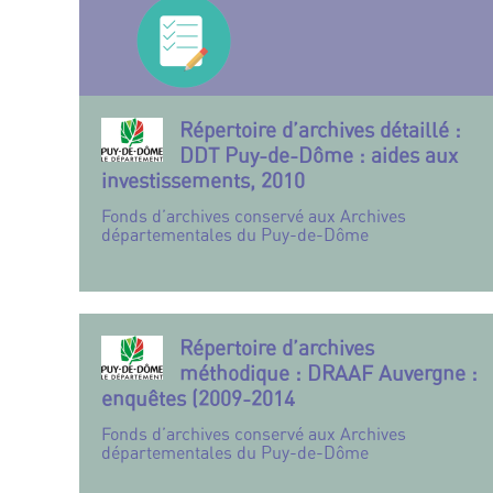
Répertoire d’archives détaillé :
DDT Puy-de-Dôme : aides aux
investissements, 2010
Fonds d’archives conservé aux Archives
départementales du Puy-de-Dôme
Répertoire d’archives
méthodique : DRAAF Auvergne :
enquêtes (2009-2014
Fonds d’archives conservé aux Archives
départementales du Puy-de-Dôme