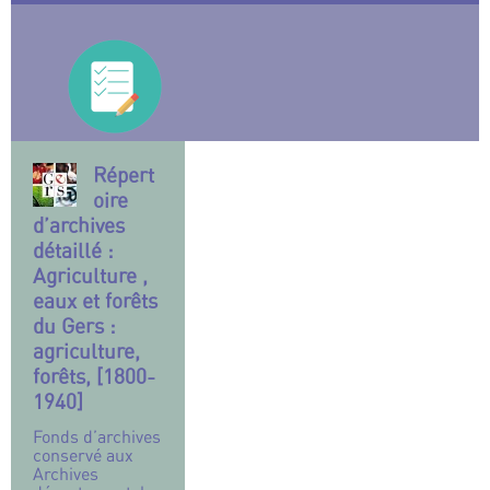
Répert
oire
d’archives
détaillé :
Agriculture ,
eaux et forêts
du Gers :
agriculture,
forêts, [1800-
1940]
Fonds d’archives
conservé aux
Archives