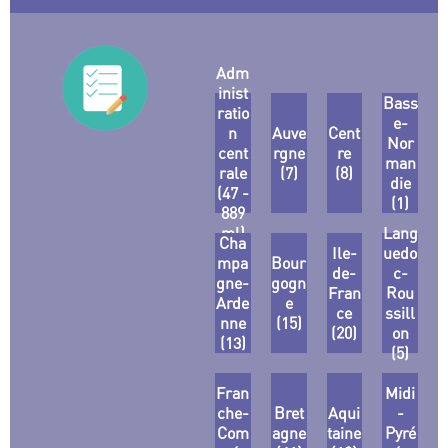
Adm
inist
Bass
ratio
e-
n
Auve
Cent
Nor
cent
rgne
re
man
rale
(7)
(8)
die
(47 -
(1)
889
ml)
Lang
Cha
Ile-
uedo
mpa
Bour
de-
c-
gne-
gogn
Fran
Rou
Arde
e
ce
ssill
nne
(15)
(20)
on
(13)
(5)
Fran
Midi
che-
Bret
Aqui
-
Com
agne
taine
Pyré