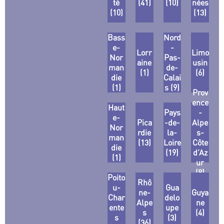
té
(41)
(10)
nées
(10)
(13)
Bass
Nord
e-
-
Lorr
Limo
Nor
Pas-
aine
usin
man
de-
(1)
(6)
die
Calai
(1)
s (9)
Prov
ence
Haut
Pays
-
e-
Pica
-de-
Alpe
Nor
rdie
la-
s-
man
(13)
Loire
Côte
die
(19)
d’Az
(1)
ur
(8)
Poito
Rhô
u-
Gua
ne-
Guya
Char
delo
Alpe
ne
ente
upe
s
(4)
s
(3)
(36)