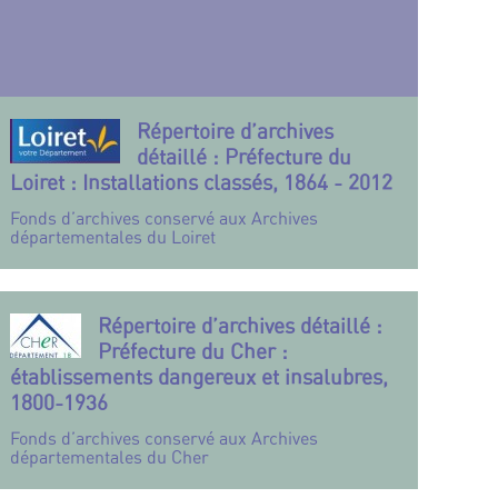
Répertoire d’archives
détaillé : Préfecture du
Loiret : Installations classés, 1864 - 2012
Fonds d’archives conservé aux Archives
départementales du Loiret
Répertoire d’archives détaillé :
Préfecture du Cher :
établissements dangereux et insalubres,
1800-1936
Fonds d’archives conservé aux Archives
départementales du Cher