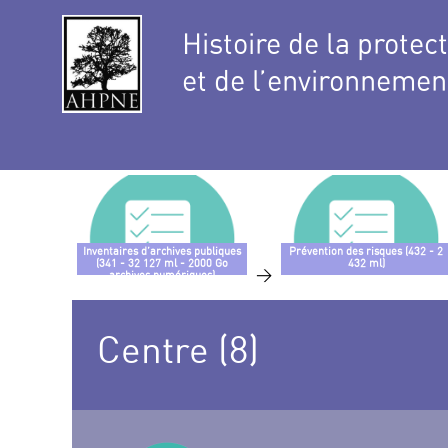
Histoire de la protec
et de l’environnemen
Inventaires d’archives publiques
Prévention des risques (432 - 2
(341 - 32 127 ml - 2000 Go
432 ml)
>
archives numériques)
Centre (8)