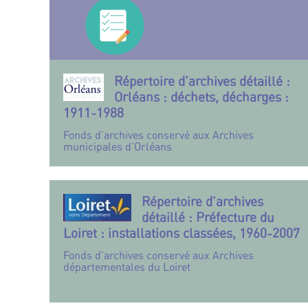
Répertoire d’archives détaillé :
Orléans : déchets, décharges :
1911-1988
Fonds d’archives conservé aux Archives
municipales d’Orléans
Répertoire d’archives
détaillé : Préfecture du
Loiret : installations classées, 1960-2007
Fonds d’archives conservé aux Archives
départementales du Loiret