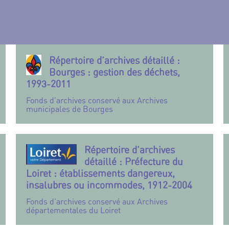
Répertoire d’archives détaillé :
Bourges : gestion des déchets,
1993-2011
Fonds d’archives conservé aux Archives
municipales de Bourges
Répertoire d’archives
détaillé : Préfecture du
Loiret : établissements dangereux,
insalubres ou incommodes, 1912-2004
Fonds d’archives conservé aux Archives
départementales du Loiret