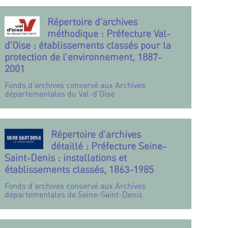
Répertoire d’archives
méthodique : Préfecture Val-
d’Oise : établissements classés pour la
protection de l’environnement, 1887-
2001
Fonds d’archives conservé aux Archives
départementales du Val-d’Oise
Répertoire d’archives
détaillé : Préfecture Seine-
Saint-Denis : installations et
établissements classés, 1863-1985
Fonds d’archives conservé aux Archives
départementales de Seine-Saint-Denis