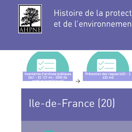
Histoire de la protec
et de l’environnemen
Inventaires d’archives publiques
Prévention des risques (432 - 2
(341 - 32 127 ml - 2000 Go
432 ml)
>
archives numériques)
Ile-de-France (20)