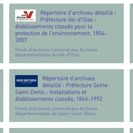
Répertoire d’archives détaillé :
Préfecture Val-d’Oise :
établissements classés pour la
protection de l’environnement, 1854-
2007
Fonds d’archives conservé aux Archives
départementales du Val-d’Oise
Répertoire d’archives
détaillé : Préfecture Seine-
Saint-Denis : installations et
établissements classés, 1866-1992
Fonds d’archives conservé aux Archives
départementales de Seine-Saint-Denis