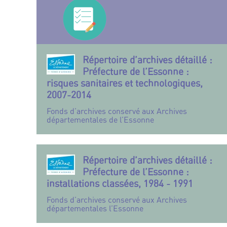
Répertoire d’archives détaillé :
Préfecture de l’Essonne :
risques sanitaires et technologiques,
2007-2014
Fonds d’archives conservé aux Archives
départementales de l’Essonne
Répertoire d’archives détaillé :
Préfecture de l’Essonne :
installations classées, 1984 - 1991
Fonds d’archives conservé aux Archives
départementales l’Essonne