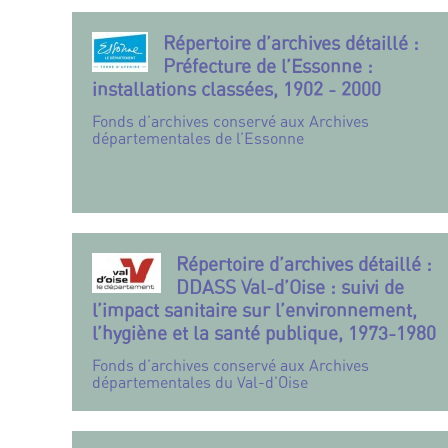
Répertoire d’archives détaillé :
Préfecture de l’Essonne :
installations classées, 1902 - 2000
Fonds d’archives conservé aux Archives
départementales de l’Essonne
Répertoire d’archives détaillé :
DDASS Val-d’Oise : suivi de
l’impact sanitaire sur l’environnement,
l’hygiène et la santé publique, 1973-1980
Fonds d’archives conservé aux Archives
départementales du Val-d’Oise