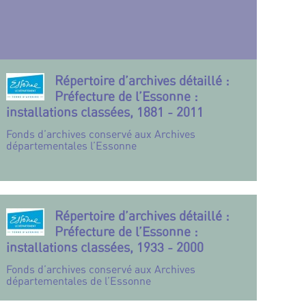
Répertoire d’archives détaillé :
Préfecture de l’Essonne :
installations classées, 1881 - 2011
Fonds d’archives conservé aux Archives
départementales l’Essonne
Répertoire d’archives détaillé :
Préfecture de l’Essonne :
installations classées, 1933 - 2000
Fonds d’archives conservé aux Archives
départementales de l’Essonne