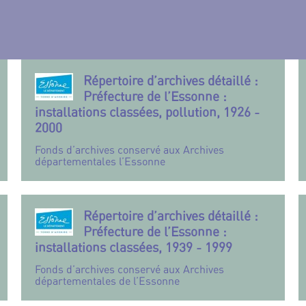
Répertoire d’archives détaillé :
Préfecture de l’Essonne :
installations classées, pollution, 1926 -
2000
Fonds d’archives conservé aux Archives
départementales l’Essonne
Répertoire d’archives détaillé :
Préfecture de l’Essonne :
installations classées, 1939 - 1999
Fonds d’archives conservé aux Archives
départementales de l’Essonne