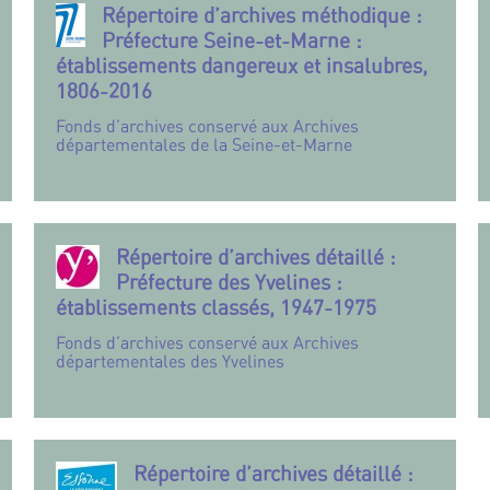
Répertoire d’archives méthodique :
Préfecture Seine-et-Marne :
établissements dangereux et insalubres,
1806-2016
Fonds d’archives conservé aux Archives
départementales de la Seine-et-Marne
Répertoire d’archives détaillé :
Préfecture des Yvelines :
établissements classés, 1947-1975
Fonds d’archives conservé aux Archives
départementales des Yvelines
Répertoire d’archives détaillé :