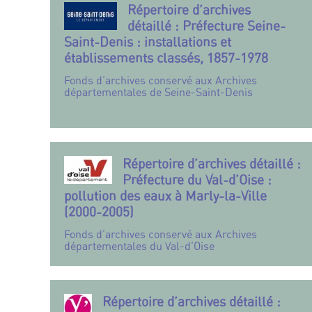
Répertoire d’archives
détaillé : Préfecture Seine-
Saint-Denis : installations et
établissements classés, 1857-1978
Fonds d’archives conservé aux Archives
départementales de Seine-Saint-Denis
Répertoire d’archives détaillé :
Préfecture du Val-d’Oise :
pollution des eaux à Marly-la-Ville
(2000-2005)
Fonds d’archives conservé aux Archives
départementales du Val-d’Oise
Répertoire d’archives détaillé :