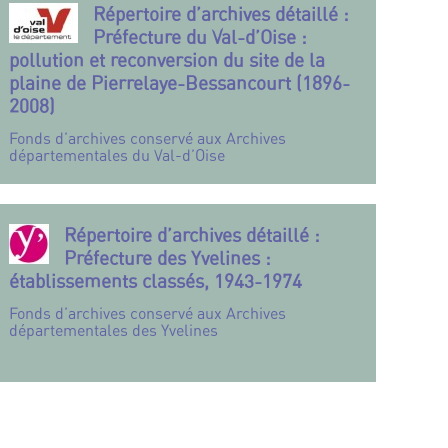
Répertoire d’archives détaillé :
Préfecture du Val-d’Oise :
pollution et reconversion du site de la
plaine de Pierrelaye-Bessancourt (1896-
2008)
Fonds d’archives conservé aux Archives
départementales du Val-d’Oise
Répertoire d’archives détaillé :
Préfecture des Yvelines :
établissements classés, 1943-1974
Fonds d’archives conservé aux Archives
départementales des Yvelines