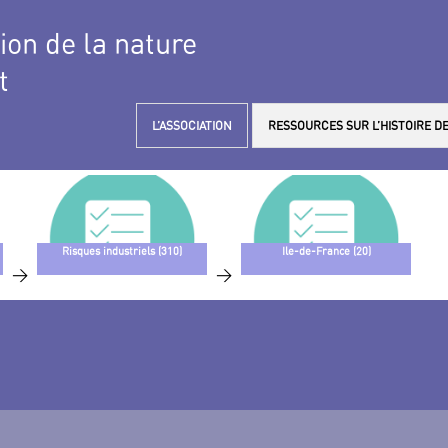
tion de la nature
t
L’ASSOCIATION
RESSOURCES SUR L’HISTOIRE DE
Risques industriels (310)
Ile-de-France (20)
>
>