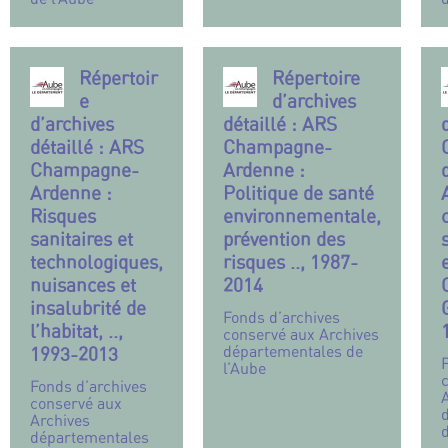
Répertoir
Répertoire
e
d’archives
d’archives
détaillé : ARS
détaillé : ARS
Champagne-
Champagne-
Ardenne :
Ardenne :
Politique de santé
Risques
environnementale,
sanitaires et
prévention des
technologiques,
risques .., 1987-
nuisances et
2014
insalubrité de
Fonds d’archives
l’habitat, ..,
conservé aux Archives
départementales de
1993-2013
l’Aube
Fonds d’archives
conservé aux
Archives
départementales