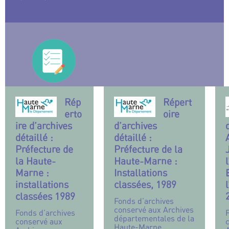
Rép
Répert
erto
oire
ire d’archives
d’archives
détaillé :
détaillé :
Préfecture de
Préfecture de la
la Haute-
Haute-Marne :
Marne :
Installations
installations
classées, 1989
classées 1989
Fonds d’archives
conservé aux Archives
Fonds d’archives
départementales de la
conservé aux
Haute-Marne