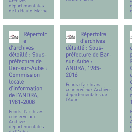
Archives
départementales
de la Haute-Marne
Répertoir
Répertoire
e
d’archives
d’archives
détaillé : Sous-
détaillé : Sous-
préfecture de Bar-
préfecture de
sur-Aube :
Bar-sur-Aube :
ANDRA, 1985-
Commission
2016
locale
Fonds d’archives
d’information
conservé aux Archives
départementales de
de l’ANDRA,
l’Aube
1981-2008
Fonds d’archives
conservé aux
Archives
départementales
de l’Aube