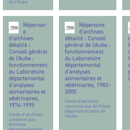
de l’Aube
Répertoir
Répertoire
e
d’archives
d’archives
détaillé : Conseil
détaillé :
général de l’Aube :
Conseil général
fonctionnement
de l’Aube :
du Laboratoire
fonctionnement
départemental
du Laboratoire
d’analyses
départemental
alimentaires et
d’analyses
vétérinaires, 1983-
alimentaires et
2005
vétérinaires,
Fonds d’archives
1976-1995
conservé aux Archives
départementales de
Fonds d’archives
l’Aube
conservé aux
Archives
départementales