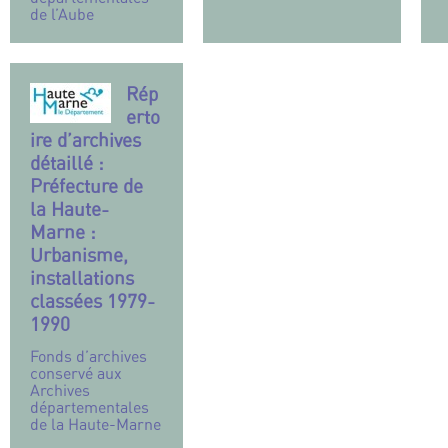
de l’Aube
Rép
erto
ire d’archives
détaillé :
Préfecture de
la Haute-
Marne :
Urbanisme,
installations
classées 1979-
1990
Fonds d’archives
conservé aux
Archives
départementales
de la Haute-Marne