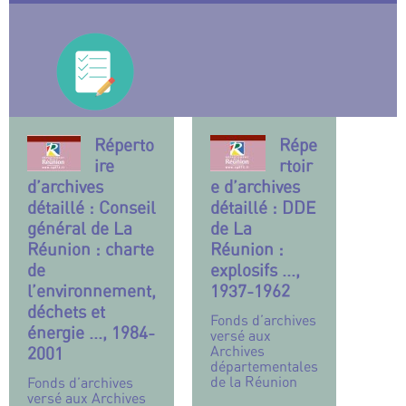
Réperto
Répe
ire
rtoir
d’archives
e d’archives
détaillé : Conseil
détaillé : DDE
général de La
de La
Réunion : charte
Réunion :
de
explosifs ...,
l’environnement,
1937-1962
déchets et
Fonds d’archives
énergie ..., 1984-
versé aux
Archives
2001
départementales
de la Réunion
Fonds d’archives
versé aux Archives