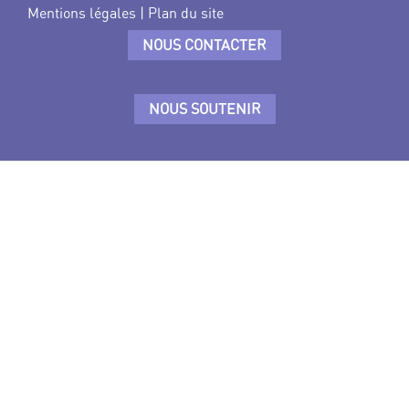
Mentions légales
|
Plan du site
NOUS CONTACTER
NOUS SOUTENIR