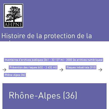
Histoire de la protection de la
nature
et de l’environnement
Inventaires d’archives publiques (341 - 32 127 ml - 2000 Go archives numériques)
Prévention des risques (432 - 2 432 ml)
Risques industriels (310)
>
>
>
Rhône-Alpes (36)
Rhône-Alpes (36)