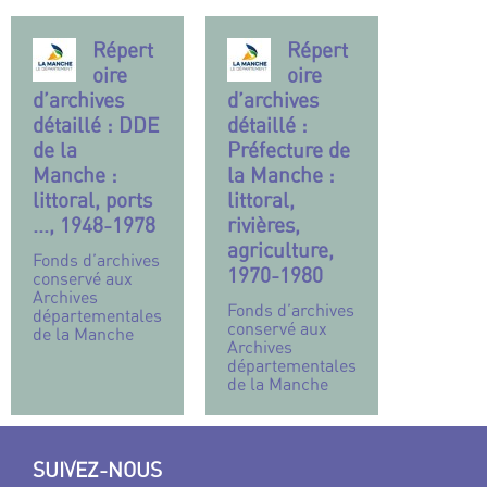
Répert
Répert
oire
oire
d’archives
d’archives
détaillé : DDE
détaillé :
de la
Préfecture de
Manche :
la Manche :
littoral, ports
littoral,
..., 1948-1978
rivières,
agriculture,
Fonds d’archives
1970-1980
conservé aux
Archives
Fonds d’archives
départementales
conservé aux
de la Manche
Archives
départementales
de la Manche
SUIVEZ-NOUS