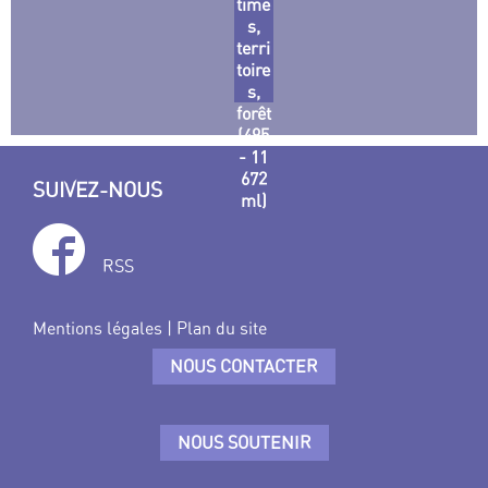
time
s,
terri
toire
s,
forêt
(495
- 11
672
SUIVEZ-NOUS
ml)
RSS
Mentions légales
|
Plan du site
NOUS CONTACTER
NOUS SOUTENIR