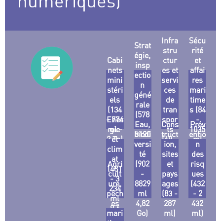
numériques)
Infra
Sécu
Strat
stru
rité
égie,
Cabi
ctur
et
insp
nets
es et
affai
ectio
mini
servi
res
n
stéri
ces
mari
géné
els
de
time
rale
(134
tran
s (84
(578
- 774
Ener
spor
-
Eau,
-
Cons
Prév
ml -
gie
ts
1035
biodi
3120
truct
entio
2 To)
et
(69 -
ml
versi
ml -
ion,
n
clim
794
2,7
3 Go)
té
sites
des
at
ml)
Go)
Agri
(902
et
risq
(481
cult
-
pays
ues
- 3
ure,
8829
ages
(432
234
pêch
ml
(83 -
- 2
ml
es
4,82
287
432
9,6
mari
Go)
ml)
ml)
Go)