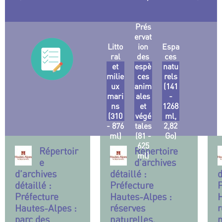
Prés
ervat
Litto
ion
Espa
ral
des
ces
et
espè
natu
milie
ces
rels
ux
anim
(141
mari
ales
-
ns
et
1268
(310
végé
ml,
- 876
tales
2,82
ml)
(81 -
Go)
625
Répertoir
Répertoire
ml)
e
d’archives
d’archives
détaillé :
d
détaillé :
Préfecture
P
Préfecture
Hautes-Alpes :
H
Hautes-Alpes :
réserves
r
parc des
naturelles,
n