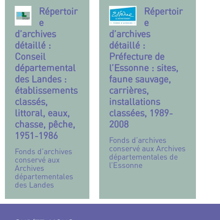
Répertoir
Répertoir
e
e
d’archives
d’archives
détaillé :
détaillé :
Conseil
Préfecture de
départemental
l’Essonne : sites,
des Landes :
faune sauvage,
établissements
carrières,
classés,
installations
littoral, eaux,
classées, 1989-
chasse, pêche,
2008
1951-1986
Fonds d’archives
conservé aux Archives
Fonds d’archives
départementales de
conservé aux
l’Essonne
Archives
départementales
des Landes