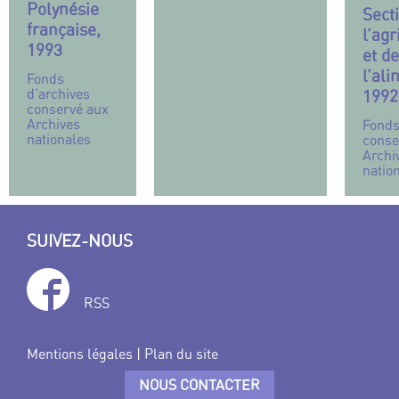
Polynésie
Sect
française,
l’agr
1993
et de
l’ali
Fonds
d’archives
1992
conservé aux
Archives
Fonds
nationales
conse
Archi
natio
SUIVEZ-NOUS
RSS
Mentions légales
|
Plan du site
NOUS CONTACTER