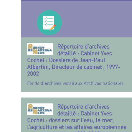
Répertoire d’archives
détaillé : Cabinet Yves
Cochet : Dossiers de Jean-Paul
Albertini, Directeur de cabinet , 1997-
2002
Fonds d’archives versé aux Archives nationales
Répertoire d’archives
détaillé : Cabinet Yves
Cochet : dossiers sur l’eau, la mer,
l’agriculture et les affaires européennes