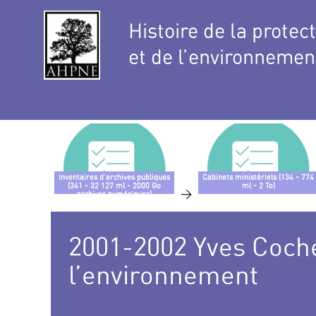
Histoire de la protec
et de l’environnemen
Inventaires d’archives publiques
Cabinets ministériels (134 - 774
(341 - 32 127 ml - 2000 Go
ml - 2 To)
>
archives numériques)
2001-2002 Yves Coche
l’environnement