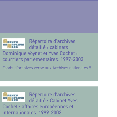
Répertoire d’archives
détaillé : cabinets
Dominique Voynet et Yves Cochet :
courriers parlementaires. 1997-2002
Fonds d’archives versé aux Archives nationales 9
Répertoire d’archives
détaillé : Cabinet Yves
Cochet : affaires européennes et
internationales. 1999-2002