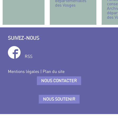
départementales
conse
des Vosges
Archi
dépar
des V
SUIVEZ-NOUS
RSS
Mentions légales
|
Plan du site
NOUS CONTACTER
NOUS SOUTENIR