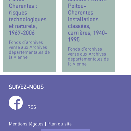
Charentes :
Poitou-
risques
Charentes
technologiques
installations
et naturels,
classées,
1967-2006
carrières, 1940-
1995
Fonds d’archives
versé aux Archives
Fonds d’archives
départementales de
versé aux Archives
la Vienne
départementales de
la Vienne
SUIVEZ-NOUS
RSS
Mentions légales
|
Plan du site