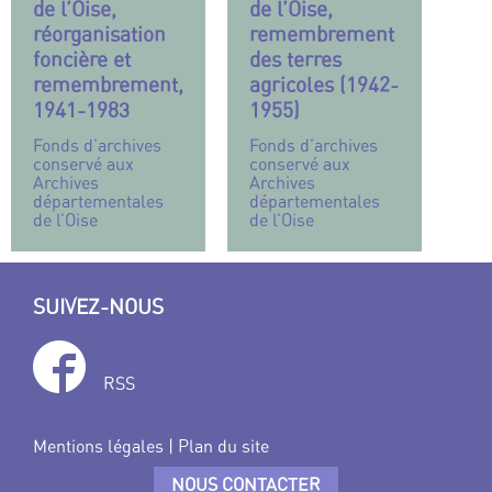
de l’Oise,
de l’Oise,
réorganisation
remembrement
foncière et
des terres
remembrement,
agricoles (1942-
1941-1983
1955)
Fonds d’archives
Fonds d’archives
conservé aux
conservé aux
Archives
Archives
départementales
départementales
de l’Oise
de l’Oise
SUIVEZ-NOUS
RSS
Mentions légales
|
Plan du site
NOUS CONTACTER