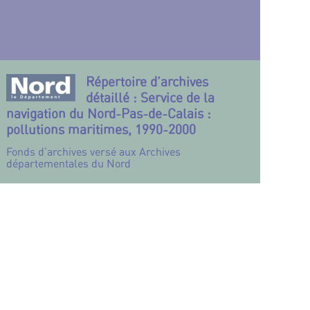
Répertoire d’archives
détaillé : Service de la
navigation du Nord-Pas-de-Calais :
pollutions maritimes, 1990-2000
Fonds d’archives versé aux Archives
départementales du Nord