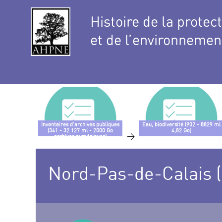
Histoire de la protec
et de l’environnemen
Inventaires d’archives publiques
Eau, biodiversité (902 - 8829 ml
(341 - 32 127 ml - 2000 Go
4,82 Go)
>
archives numériques)
Nord-Pas-de-Calais (