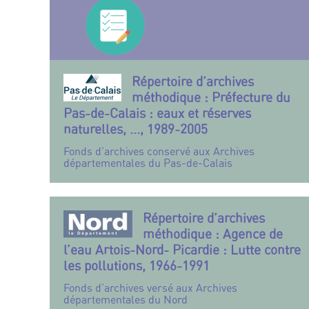
Répertoire d’archives
méthodique : Préfecture du
Pas-de-Calais : eaux et réserves
naturelles, ..., 1989-2005
Fonds d’archives conservé aux Archives
départementales du Pas-de-Calais
Répertoire d’archives
méthodique : Agence de
l’eau Artois-Nord- Picardie : Lutte contre
les pollutions, 1966-1991
Fonds d’archives versé aux Archives
départementales du Nord