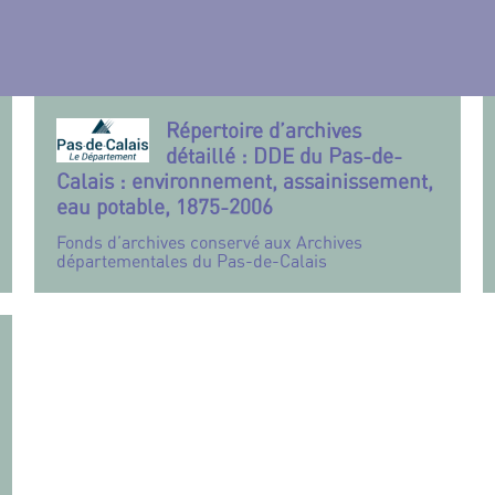
Répertoire d’archives
détaillé : DDE du Pas-de-
Calais : environnement, assainissement,
eau potable, 1875-2006
Fonds d’archives conservé aux Archives
départementales du Pas-de-Calais