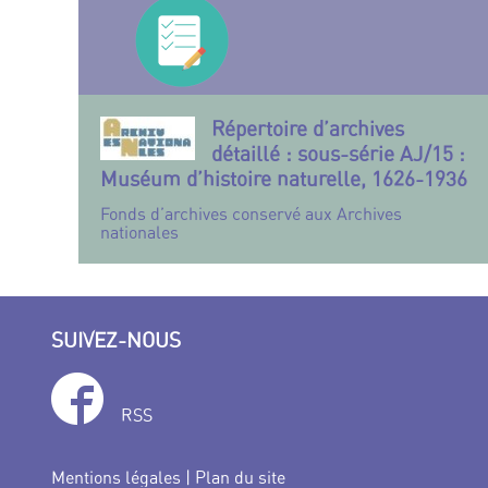
Répertoire d’archives
détaillé : sous-série AJ/15 :
Muséum d’histoire naturelle, 1626-1936
Fonds d’archives conservé aux Archives
nationales
SUIVEZ-NOUS
RSS
Mentions légales
|
Plan du site