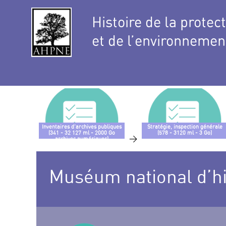
Histoire de la protec
et de l’environnemen
Inventaires d’archives publiques
Stratégie, inspection générale
(341 - 32 127 ml - 2000 Go
(578 - 3120 ml - 3 Go)
>
archives numériques)
Muséum national d’his