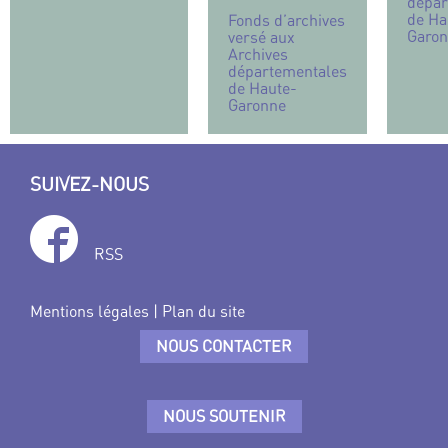
dépar
de Ha
Fonds d’archives
Garo
versé aux
Archives
départementales
de Haute-
Garonne
SUIVEZ-NOUS
RSS
Mentions légales
|
Plan du site
NOUS CONTACTER
NOUS SOUTENIR