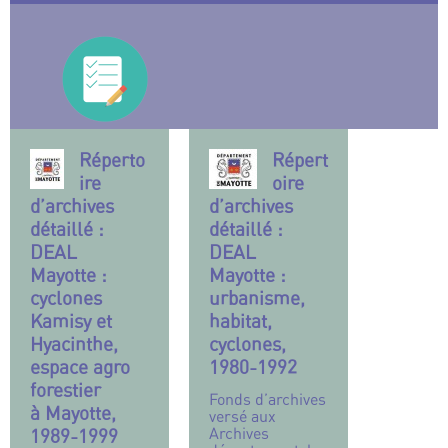
Réperto
Répert
ire
oire
d’archives
d’archives
détaillé :
détaillé :
DEAL
DEAL
Mayotte :
Mayotte :
cyclones
urbanisme,
Kamisy et
habitat,
Hyacinthe,
cyclones,
espace agro
1980-1992
forestier
Fonds d’archives
à Mayotte,
versé aux
Archives
1989-1999