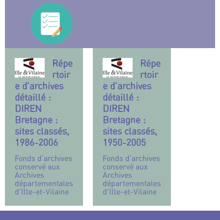
Répe
Répe
rtoir
rtoir
e d’archives
e d’archives
détaillé :
détaillé :
DIREN
DIREN
Bretagne :
Bretagne :
sites classés,
sites classés,
1986-2006
1950-2005
Fonds d’archives
Fonds d’archives
conservé aux
conservé aux
Archives
Archives
départementales
départementales
d’Ille-et-Vilaine
d’Ille-et-Vilaine