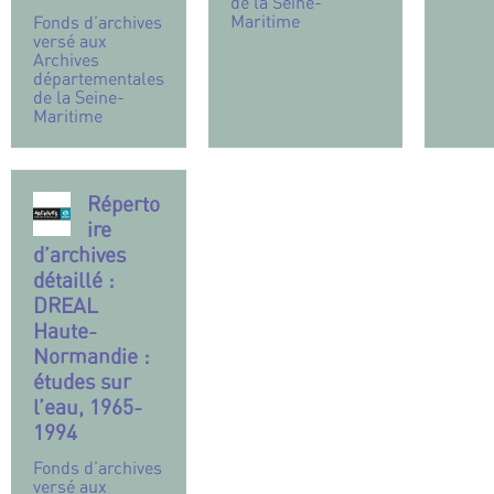
de la Seine-
Maritime
Fonds d’archives
versé aux
Archives
départementales
de la Seine-
Maritime
Réperto
ire
d’archives
détaillé :
DREAL
Haute-
Normandie :
études sur
l’eau, 1965-
1994
Fonds d’archives
versé aux