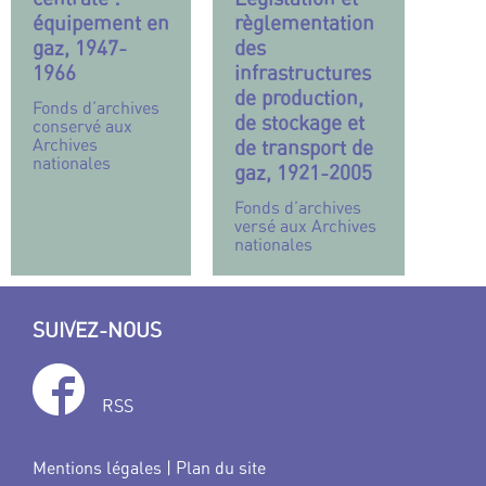
équipement en
règlementation
gaz, 1947-
des
1966
infrastructures
de production,
Fonds d’archives
de stockage et
conservé aux
Archives
de transport de
nationales
gaz, 1921-2005
Fonds d’archives
versé aux Archives
nationales
SUIVEZ-NOUS
RSS
Mentions légales
|
Plan du site