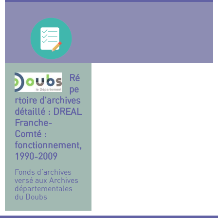
Ré
pe
rtoire d’archives
détaillé : DREAL
Franche-
Comté :
fonctionnement,
1990-2009
Fonds d’archives
versé aux Archives
départementales
du Doubs