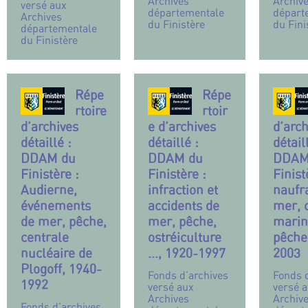
Archives
Archiv
versé aux
départementale
départ
Archives
du Finistère
du Fini
départementale
du Finistère
Répe
Répe
rtoire
rtoir
d’archives
e d’archives
d’arch
détaillé :
détaillé :
détail
DDAM du
DDAM du
DDAM
Finistère :
Finistère :
Finist
Audierne,
infraction et
naufr
événements
accidents de
mer, 
de mer, pêche,
mer, pêche,
marin
centrale
ostréiculture
pêche
nucléaire de
..., 1920-1997
2003
Plogoff, 1940-
Fonds d’archives
Fonds 
1992
versé aux
versé 
Archives
Archiv
Fonds d’archives