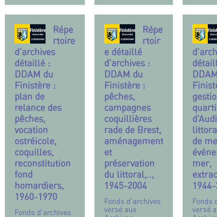
Répe
Répe
rtoire
rtoir
d’archives
e détaillé
d’arch
détaillé :
d’archives :
détail
DDAM du
DDAM du
DDAM
Finistère :
Finistère :
Finist
plan de
pêches,
gesti
relance des
campagnes
quarti
pêches,
coquillières
d’Aud
vocation
rade de Brest,
littor
ostréicole,
aménagement
de me
coquilles,
et
événe
reconstitution
préservation
mer,
fond
du littoral,..,
extrac
homardiers,
1945-2004
1944-
1960-1970
Fonds d’archives
Fonds 
versé aux
versé 
Fonds d’archives