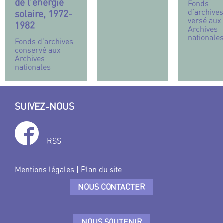
de l’énergie
Fonds
d’archives
solaire, 1972-
versé aux
1982
Archives
nationale
Fonds d’archives
conservé aux
Archives
nationales
SUIVEZ-NOUS
RSS
Mentions légales
|
Plan du site
NOUS CONTACTER
NOUS SOUTENIR