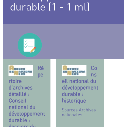
durable (1 - 1 ml)
Ré
Co
pe
ns
rtoire
eil national du
d’archives
développement
détaillé :
durable :
Conseil
historique
national du
Sources Archives
développement
nationales
durable :
dossiers du