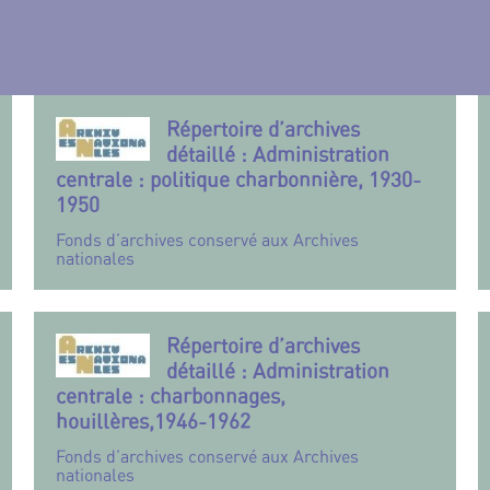
Répertoire d’archives
détaillé : Administration
centrale : politique charbonnière, 1930-
1950
Fonds d’archives conservé aux Archives
nationales
Répertoire d’archives
détaillé : Administration
centrale : charbonnages,
houillères,1946-1962
Fonds d’archives conservé aux Archives
nationales