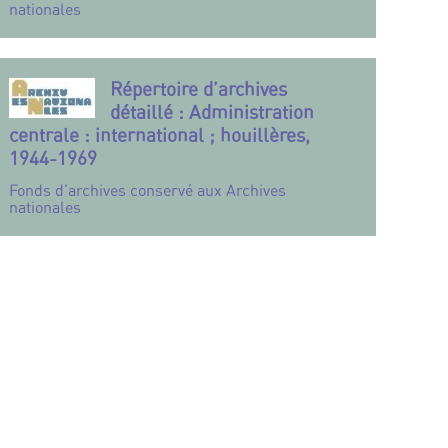
nationales
Répertoire d’archives
détaillé : Administration
centrale : international ; houillères,
1944-1969
Fonds d’archives conservé aux Archives
nationales