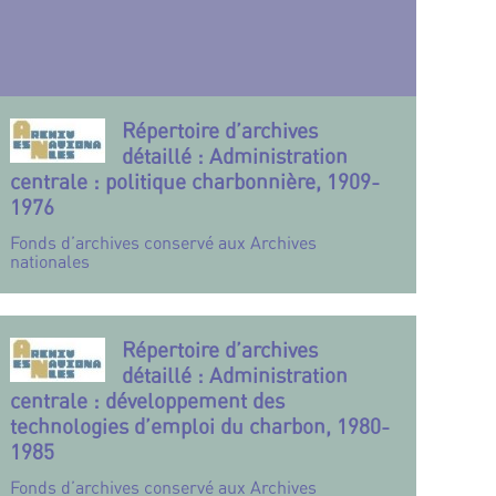
Répertoire d’archives
détaillé : Administration
centrale : politique charbonnière, 1909-
1976
Fonds d’archives conservé aux Archives
nationales
Répertoire d’archives
détaillé : Administration
centrale : développement des
technologies d’emploi du charbon, 1980-
1985
Fonds d’archives conservé aux Archives