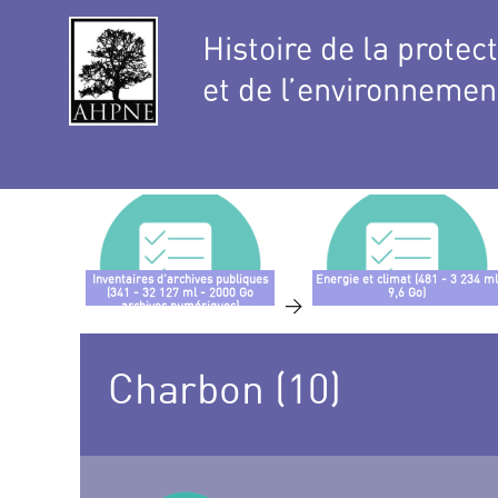
Histoire de la protec
et de l’environnemen
Inventaires d’archives publiques
Energie et climat (481 - 3 234 ml
(341 - 32 127 ml - 2000 Go
9,6 Go)
>
archives numériques)
Charbon (10)