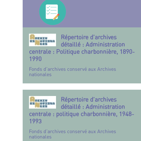
Répertoire d’archives
détaillé : Administration
centrale : Politique charbonnière, 1890-
1990
Fonds d’archives conservé aux Archives
nationales
Répertoire d’archives
détaillé : Administration
centrale : politique charbonnière, 1948-
1993
Fonds d’archives conservé aux Archives
nationales