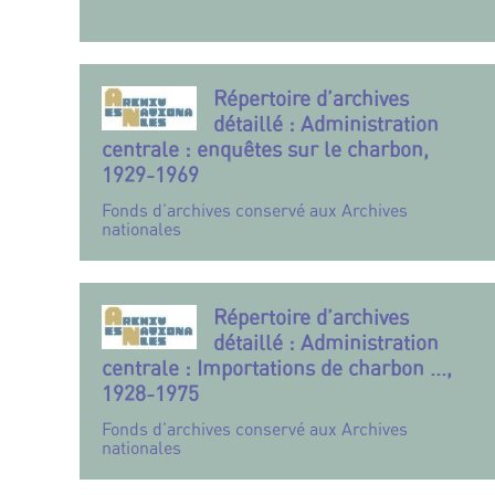
Répertoire d’archives
détaillé : Administration
centrale : enquêtes sur le charbon,
1929-1969
Fonds d’archives conservé aux Archives
nationales
Répertoire d’archives
détaillé : Administration
centrale : Importations de charbon ...,
1928-1975
Fonds d’archives conservé aux Archives
nationales