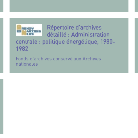
Répertoire d’archives
détaillé : Administration
centrale : politique énergétique, 1980-
1982
Fonds d’archives conservé aux Archives
nationales