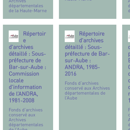
Archives
départementales
de la Haute-Marne
Répertoir
Répertoire
e
d’archives
d’archives
détaillé : Sous-
détaillé : Sous-
préfecture de Bar-
préfecture de
sur-Aube :
Bar-sur-Aube :
ANDRA, 1985-
Commission
2016
locale
Fonds d’archives
d’information
conservé aux Archives
départementales de
de l’ANDRA,
l’Aube
1981-2008
Fonds d’archives
conservé aux
Archives
départementales
de l’Aube