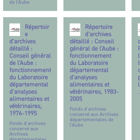
de l’Aube
Répertoir
Répertoire
e
d’archives
d’archives
détaillé : Conseil
détaillé :
général de l’Aube :
Conseil général
fonctionnement
de l’Aube :
du Laboratoire
fonctionnement
départemental
du Laboratoire
d’analyses
départemental
alimentaires et
d’analyses
vétérinaires, 1983-
alimentaires et
2005
vétérinaires,
Fonds d’archives
1976-1995
conservé aux Archives
départementales de
Fonds d’archives
l’Aube
conservé aux
Archives
départementales