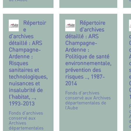
Répertoir
Répertoire
e
d’archives
d’archives
détaillé : ARS
détaillé : ARS
Champagne-
Champagne-
Ardenne :
Ardenne :
Politique de santé
Risques
environnementale,
sanitaires et
prévention des
technologiques,
risques .., 1987-
nuisances et
2014
insalubrité de
Fonds d’archives
l’habitat, ..,
conservé aux Archives
départementales de
1993-2013
l’Aube
Fonds d’archives
conservé aux
Archives
départementales