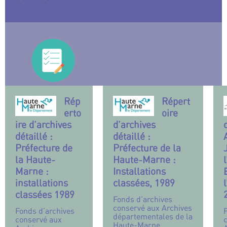
Rép
Répert
erto
oire
ire d’archives
d’archives
détaillé :
détaillé :
Préfecture de
Préfecture de la
la Haute-
Haute-Marne :
Marne :
Installations
installations
classées, 1989
classées 1989
Fonds d’archives
conservé aux Archives
Fonds d’archives
départementales de la
conservé aux
Haute-Marne