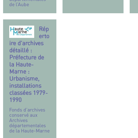
de l’Aube
Rép
erto
ire d’archives
détaillé :
Préfecture de
la Haute-
Marne :
Urbanisme,
installations
classées 1979-
1990
Fonds d’archives
conservé aux
Archives
départementales
de la Haute-Marne