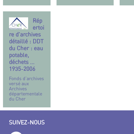
Rép
ertoi
re d’archives
détaillé : DDT
du Cher : eau
potable,
déchets ...
1935-2006
Fonds d’archives
versé aux
Archives
départementale
du Cher
SUIVEZ-NOUS