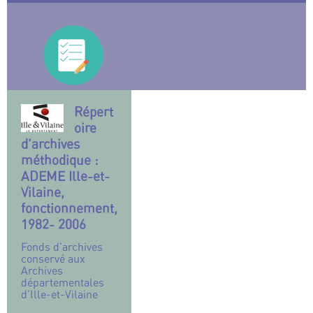
Répert
oire
d’archives
méthodique :
ADEME Ille-et-
Vilaine,
fonctionnement,
1982- 2006
Fonds d’archives
conservé aux
Archives
départementales
d’Ille-et-Vilaine