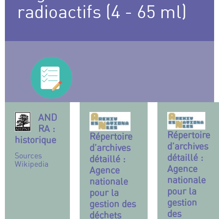
radioactifs (4 - 65 ml)
AND
RA :
Répertoire
Répertoire
historique
d’archives
d’archives
Sources
détaillé :
détaillé :
Wikipedia
Agence
Agence
nationale
nationale
pour la
pour la
gestion
gestion des
des
déchets