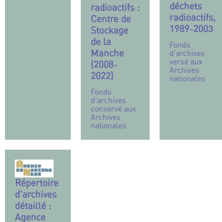
déchets
radioactifs :
radioactifs,
Centre de
1989-2003
Stockage
de la
Fonds
Manche
d’archives
versé aux
(2008-
Archives
2022)
nationales
Fonds
d’archives
conservé aux
Archives
nationales
Répertoire
d’archives
détaillé :
Agence