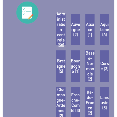
Adm
inist
ratio
Auve
Alsa
Aqui
n
rgne
ce
taine
cent
(2)
(1)
(3)
rale
(58)
Bass
e-
Bret
Bour
Nor
Cors
agne
gogn
man
e (3)
(5)
e (1)
die
(2)
Cha
Ile-
mpa
Fran
de-
Limo
gne-
che-
Fran
usin
Arde
Com
ce
(5)
nne
té (3)
(2)
(2)