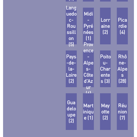
Lang
uedo
Midi
c-
-
Lorr
Pica
Rou
Pyré
aine
rdie
ssill
nées
(2)
(4)
on
(1)
(5)
Prov
ence
Pays
-
Poito
Rhô
-de-
Alpe
u-
ne-
la-
s-
Char
Alpe
Loire
Côte
ente
s
(2)
d’Az
s (3)
(28)
ur
(4)
Gua
Mart
May
Réu
delo
iniqu
otte
nion
upe
e (1)
(2)
(7)
(2)