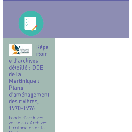
Répe
rtoir
e d’archives
détaillé : DDE
de la
Martinique :
Plans
d’aménagement
des rivières,
1970-1976
Fonds d’archives
versé aux Archives
territoriales de la