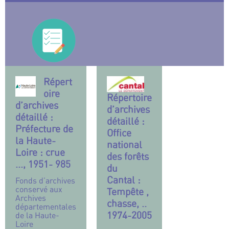
Répert
oire
Répertoire
d’archives
d’archives
détaillé :
détaillé :
Préfecture de
Office
la Haute-
national
Loire : crue
des forêts
..., 1951- 985
du
Cantal :
Fonds d’archives
conservé aux
Tempête ,
Archives
chasse, ..
départementales
1974-2005
de la Haute-
Loire