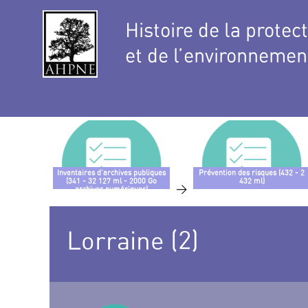
Histoire de la protec
et de l’environnemen
Inventaires d’archives publiques
Prévention des risques (432 - 2
(341 - 32 127 ml - 2000 Go
432 ml)
>
archives numériques)
Lorraine (2)