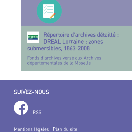
Répertoire d’archives détaillé :
DREAL Lorraine : zones
submersibles, 1863-2008
Fonds d’archives versé aux Archives
départementales de la Moselle
SUIVEZ-NOUS
RSS
Mentions légales
|
Plan du site