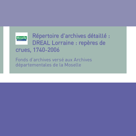
Répertoire d’archives détaillé :
DREAL Lorraine : repères de
crues, 1740-2006
Fonds d’archives versé aux Archives
départementales de la Moselle