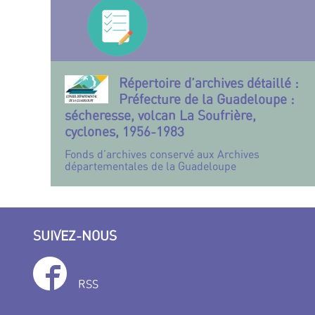
Répertoire d’archives détaillé :
Préfecture de la Guadeloupe :
sécheresse, volcan La Soufrière,
cyclones, 1956-1983
Fonds d’archives conservé aux Archives
départementales de la Guadeloupe
SUIVEZ-NOUS
RSS