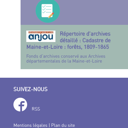
Répertoire d’archives
détaillé : Cadastre de
Maine-et-Loire : forêts, 1809-1865
Fonds d’archives conservé aux Archives
départementales de la Maine-et-Loire
SUIVEZ-NOUS
RSS
Mentions légales
|
Plan du site