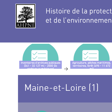
Histoire de la protec
et de l’environnemen
Inventaires d’archives publiques
Agriculture, pêches maritimes,
(341 - 32 127 ml - 2000 Go
territoires, forêt (495 - 11 672
>
archives numériques)
ml)
Maine-et-Loire (1)