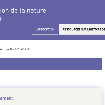
tion de la nature
t
L’ASSOCIATION
RESSOURCES SUR L’HISTOIRE DE
y a ... >
Il y a 20 ans >
nnement