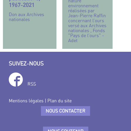
nature
1967-2021
environnement
réalisées par
Don aux Archives
Jean-Pierre Raffin
nationales
concernant l’ours
versé aux Archives
nationales , Fonds
"Pays de l’ours" -
Adet
SUIVEZ-NOUS
RSS
Mentions légales
|
Plan du site
NOUS CONTACTER