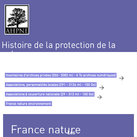
Histoire de la protection de la
nature
et de l’environnement
Inventaires d’archives privées (355- 3083 ml - 5 To archives numériques)
>
Associations, personnalités locales (291 - 3134 ml - 100 Go)
>
Associations à couverture nationale (29 - 313 ml - 100 Go)
>
France nature environnement
France nature
Les