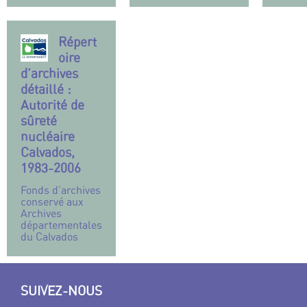
Répert
oire
d’archives
détaillé :
Autorité de
sûreté
nucléaire
Calvados,
1983-2006
Fonds d’archives
conservé aux
Archives
départementales
du Calvados
SUIVEZ-NOUS