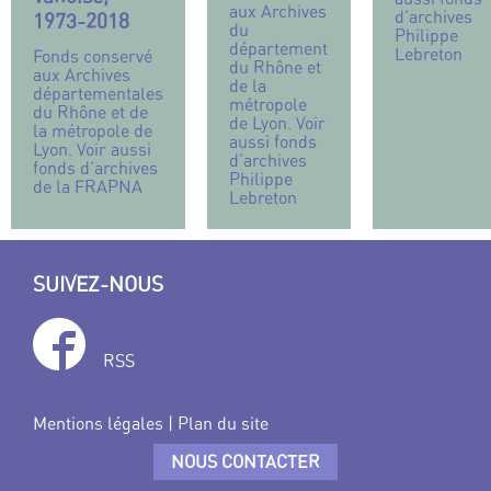
aux Archives
d’archives
1973-2018
du
Philippe
département
Lebreton
Fonds conservé
du Rhône et
aux Archives
de la
départementales
métropole
du Rhône et de
de Lyon. Voir
la métropole de
aussi fonds
Lyon. Voir aussi
d’archives
fonds d’archives
Philippe
de la FRAPNA
Lebreton
SUIVEZ-NOUS
RSS
Mentions légales
|
Plan du site
NOUS CONTACTER