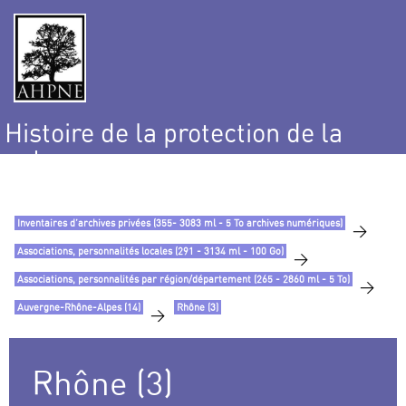
Histoire de la protection de la
nature
et de l’environnement
Inventaires d’archives privées (355- 3083 ml - 5 To archives numériques)
>
Associations, personnalités locales (291 - 3134 ml - 100 Go)
>
Associations, personnalités par région/département (265 - 2860 ml - 5 To)
>
Auvergne-Rhône-Alpes (14)
Rhône (3)
>
Rhône (3)