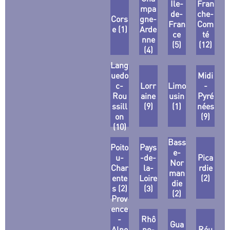
Ile-
Fran
mpa
de-
che-
Cors
gne-
Fran
Com
e (1)
Arde
ce
té
nne
(5)
(12)
(4)
Lang
uedo
Midi
c-
Lorr
Limo
-
Rou
aine
usin
Pyré
ssill
(9)
(1)
nées
on
(9)
(10)
Bass
Poito
Pays
e-
u-
-de-
Pica
Nor
Char
la-
rdie
man
ente
Loire
(2)
die
s (2)
(3)
(2)
Prov
ence
-
Rhô
Gua
Alpe
ne-
Réu