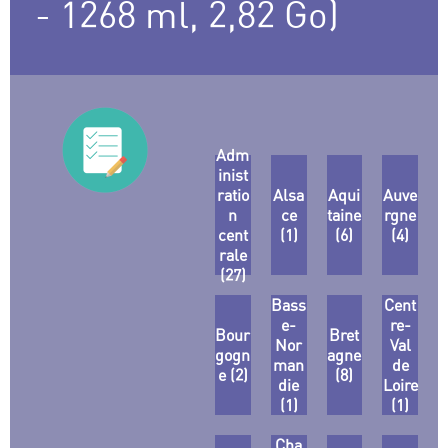
- 1268 ml, 2,82 Go)
Adm
inist
ratio
Alsa
Aqui
Auve
n
ce
taine
rgne
cent
(1)
(6)
(4)
rale
(27)
Bass
Cent
e-
re-
Bour
Bret
Nor
Val
gogn
agne
man
de
e (2)
(8)
die
Loire
(1)
(1)
Cha