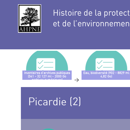
Histoire de la protec
et de l’environnemen
Inventaires d’archives publiques
Eau, biodiversité (902 - 8829 ml
(341 - 32 127 ml - 2000 Go
4,82 Go)
>
archives numériques)
Picardie (2)