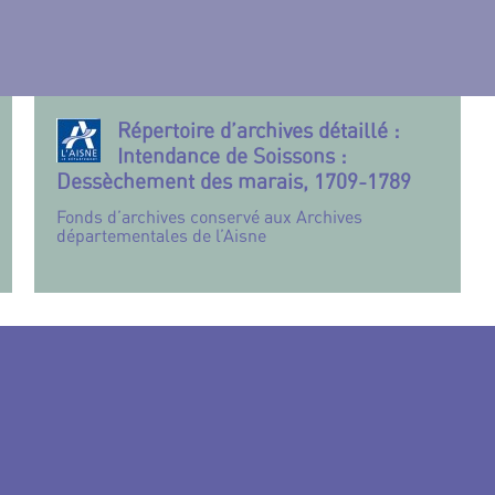
Répertoire d’archives détaillé :
Intendance de Soissons :
Dessèchement des marais, 1709-1789
Fonds d’archives conservé aux Archives
départementales de l’Aisne