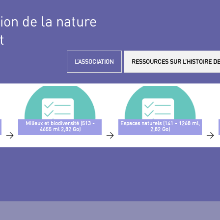
tion de la nature
t
L’ASSOCIATION
RESSOURCES SUR L’HISTOIRE DE
Milieux et biodiversité (513 -
Espaces naturels (141 - 1268 ml,
4655 ml 2,82 Go)
2,82 Go)
>
>
>