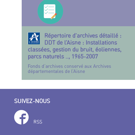
Répertoire d’archives détaillé :
DDT de l’Aisne : Installations
classées, gestion du bruit, éoliennes,
parcs naturels .., 1965-2007
Fonds d’archives conservé aux Archives
départementales de l’Aisne
SUIVEZ-NOUS
RSS